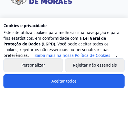
Contato
Cookies e privacidade
Este site utiliza cookies para melhorar sua navegação e para
Endereço: Centro, Trajano de Moraes - RJ
fins estatísticos, em conformidade com a
Lei Geral de
E-mail: contato@trajanodemoraes.rj.gov.br
Proteção de Dados (LGPD)
. Você pode aceitar todos os
Atendimento: Segunda a sexta-feira, das 8h às 17h
cookies, rejeitar os não essenciais ou personalizar suas
preferências.
Saiba mais na nossa Política de Cookies
.
Governo e Secretarias
Personalizar
Rejeitar não essenciais
Prefeito
Aceitar todos
Vice-prefeito
Estrutura organizacional
Chefia de gabinete
Secretaria geral de governo
Procuradoria geral do município
Controladoria geral do município