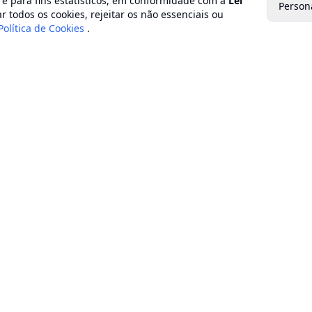
o e para fins estatísticos, em conformidade com a
Lei
Person
Secretaria municipal de assistência social e direitos
r todos os cookies, rejeitar os não essenciais ou
humanos
Política de Cookies
.
Secretaria municipal cultura
Secretaria municipal de defesa civil
Secretaria municipal de educação
Secretaria municipal de esporte e lazer
Secretaria municipal de estradas e rodovias
Secretaria municipal de fazenda e planejamento
Secretaria municipal de gestão patrimonial
Secretaria municipal de habitação
Secretaria municipal de indústria, comércio e turismo
Secretaria municipal do ambiente
Secretaria municipal de obras
Secretaria municipal de saúde
Secretaria municipal de serviços públicos
Secretaria municipal de transporte