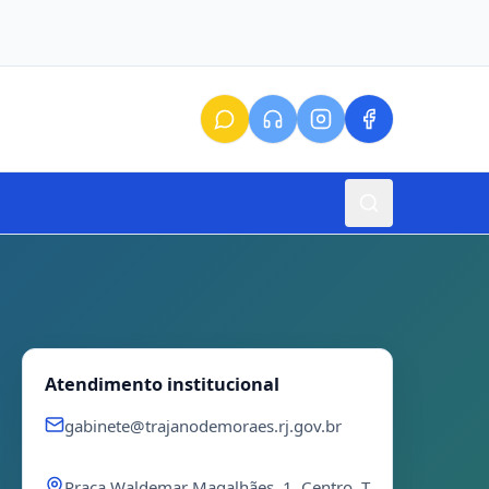
Atendimento institucional
gabinete@trajanodemoraes.rj.gov.br
Praça Waldemar Magalhães, 1, Centro, T