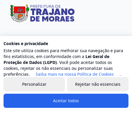
Contato
Cookies e privacidade
Este site utiliza cookies para melhorar sua navegação e para
Endereço: Centro, Trajano de Moraes - RJ
fins estatísticos, em conformidade com a
Lei Geral de
E-mail: contato@trajanodemoraes.rj.gov.br
Proteção de Dados (LGPD)
. Você pode aceitar todos os
Atendimento: Segunda a sexta-feira, das 8h às 17h
cookies, rejeitar os não essenciais ou personalizar suas
preferências.
Saiba mais na nossa Política de Cookies
.
Governo e Secretarias
Personalizar
Rejeitar não essenciais
Prefeito
Aceitar todos
Vice-prefeito
Estrutura organizacional
Chefia de gabinete
Secretaria geral de governo