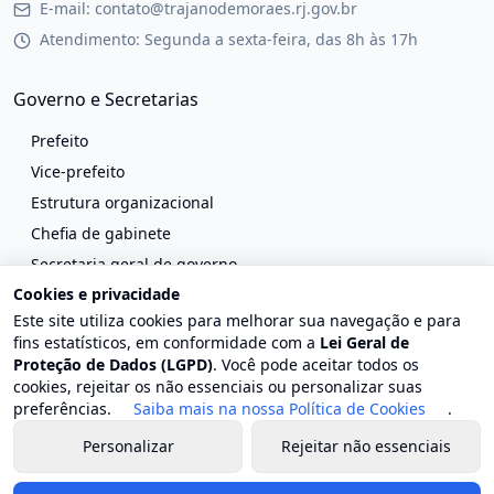
E-mail: contato@trajanodemoraes.rj.gov.br
Atendimento: Segunda a sexta-feira, das 8h às 17h
Governo e Secretarias
Prefeito
Vice-prefeito
Estrutura organizacional
Chefia de gabinete
Secretaria geral de governo
Cookies e privacidade
Procuradoria geral do município
Este site utiliza cookies para melhorar sua navegação e para
Controladoria geral do município
fins estatísticos, em conformidade com a
Lei Geral de
Secretaria municipal de administração e reestruturação
Proteção de Dados (LGPD)
. Você pode aceitar todos os
cookies, rejeitar os não essenciais ou personalizar suas
Secretaria municipal de agricultura
preferências.
Saiba mais na nossa Política de Cookies
.
Secretaria municipal de assistência social e direitos
humanos
Personalizar
Rejeitar não essenciais
Secretaria municipal cultura