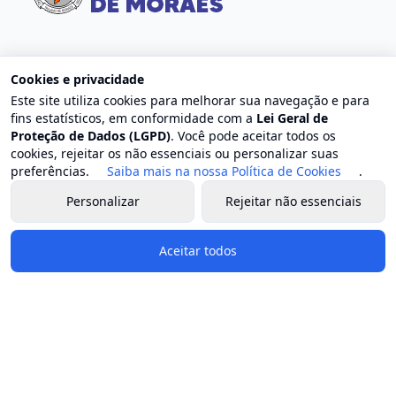
Contato
Cookies e privacidade
Este site utiliza cookies para melhorar sua navegação e para
Endereço: Centro, Trajano de Moraes - RJ
fins estatísticos, em conformidade com a
Lei Geral de
E-mail: contato@trajanodemoraes.rj.gov.br
Proteção de Dados (LGPD)
. Você pode aceitar todos os
Atendimento: Segunda a sexta-feira, das 8h às 17h
cookies, rejeitar os não essenciais ou personalizar suas
preferências.
Saiba mais na nossa Política de Cookies
.
Governo e Secretarias
Personalizar
Rejeitar não essenciais
Prefeito
Aceitar todos
Vice-prefeito
Estrutura organizacional
Chefia de gabinete
Secretaria geral de governo
Procuradoria geral do município
Controladoria geral do município