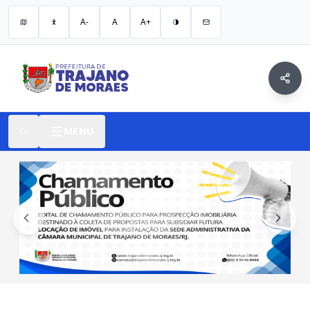
A-
A
A+
MENU