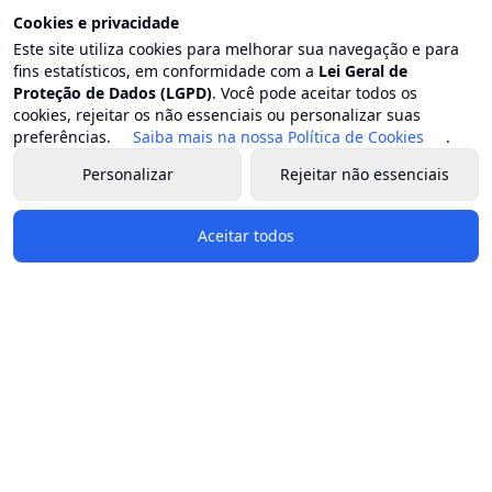
Secretaria municipal de obras
Cookies e privacidade
Secretaria municipal de saúde
Este site utiliza cookies para melhorar sua navegação e para
fins estatísticos, em conformidade com a
Lei Geral de
Secretaria municipal de serviços públicos
Proteção de Dados (LGPD)
. Você pode aceitar todos os
Secretaria municipal de transporte
cookies, rejeitar os não essenciais ou personalizar suas
preferências.
Saiba mais na nossa Política de Cookies
.
Secretaria municipal de transparência e comunicação
social
Personalizar
Rejeitar não essenciais
Secretaria municipal de segurança ordem e mobilidade
Aceitar todos
Redes Sociais