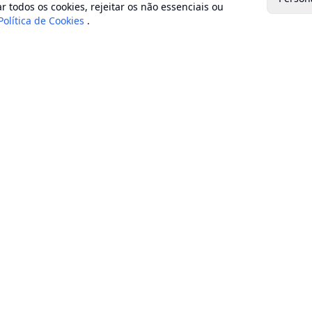
r todos os cookies, rejeitar os não essenciais ou
Secretaria municipal de agricultura
Política de Cookies
.
Secretaria municipal de assistência social e direitos
humanos
Secretaria municipal cultura
Secretaria municipal de defesa civil
Secretaria municipal de educação
Secretaria municipal de esporte e lazer
Secretaria municipal de estradas e rodovias
Secretaria municipal de fazenda e planejamento
Secretaria municipal de gestão patrimonial
Secretaria municipal de habitação
Secretaria municipal de indústria, comércio e turismo
Secretaria municipal do ambiente
Secretaria municipal de obras
Secretaria municipal de saúde
Secretaria municipal de serviços públicos