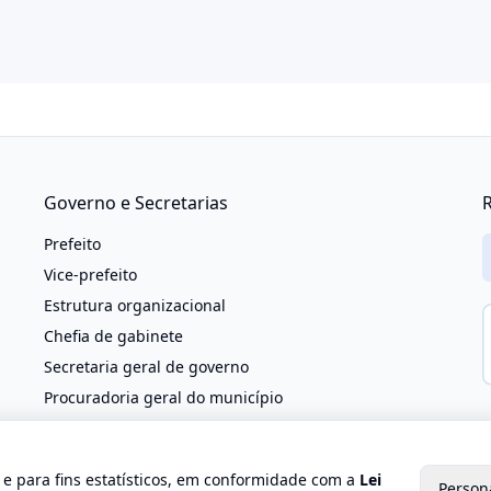
Governo e Secretarias
R
Prefeito
Vice-prefeito
Estrutura organizacional
Chefia de gabinete
Secretaria geral de governo
Procuradoria geral do município
h
Controladoria geral do município
Secretaria municipal de administração e
o e para fins estatísticos, em conformidade com a
Lei
reestruturação
Person