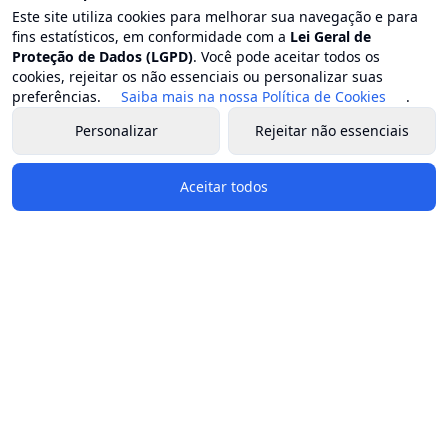
Secretaria municipal de educação
Este site utiliza cookies para melhorar sua navegação e para
Secretaria municipal de esporte e lazer
fins estatísticos, em conformidade com a
Lei Geral de
Proteção de Dados (LGPD)
. Você pode aceitar todos os
Secretaria municipal de estradas e rodovias
cookies, rejeitar os não essenciais ou personalizar suas
Secretaria municipal de fazenda e planejamento
preferências.
Saiba mais na nossa Política de Cookies
.
Secretaria municipal de gestão patrimonial
Personalizar
Rejeitar não essenciais
Secretaria municipal de habitação
Secretaria municipal de indústria, comércio e turismo
Aceitar todos
Secretaria municipal do ambiente
Secretaria municipal de obras
Secretaria municipal de saúde
Secretaria municipal de serviços públicos
Secretaria municipal de transporte
Secretaria municipal de transparência e comunicação
social
Secretaria municipal de segurança ordem e mobilidade
Redes Sociais