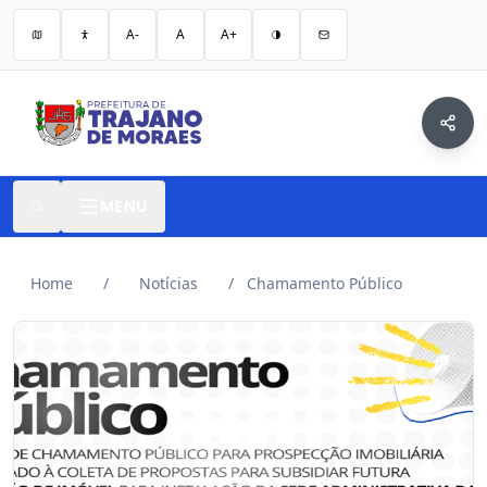
A-
A
A+
MENU
Home
/
Notícias
/
Chamamento Público