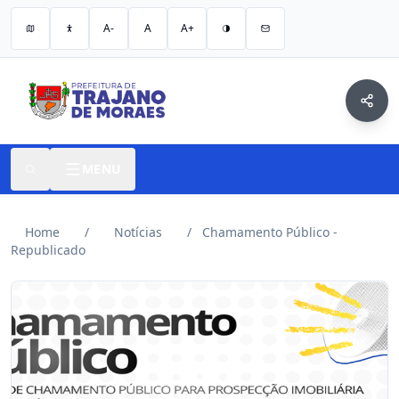
A-
A
A+
MENU
Home
/
Notícias
/
Chamamento Público -
Republicado