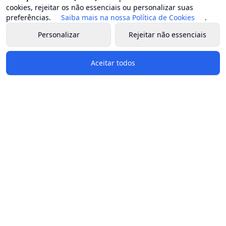
cookies, rejeitar os não essenciais ou personalizar suas
Secretaria municipal de estradas e rodovias
preferências.
Saiba mais na nossa Política de Cookies
.
Secretaria municipal de fazenda e planejamento
Personalizar
Rejeitar não essenciais
Secretaria municipal de gestão patrimonial
Secretaria municipal de habitação
Aceitar todos
Secretaria municipal de indústria, comércio e turismo
Secretaria municipal do ambiente
Secretaria municipal de obras
Secretaria municipal de saúde
Secretaria municipal de serviços públicos
Secretaria municipal de transporte
Secretaria municipal de transparência e comunicação
social
Secretaria municipal de segurança ordem e mobilidade
Redes Sociais