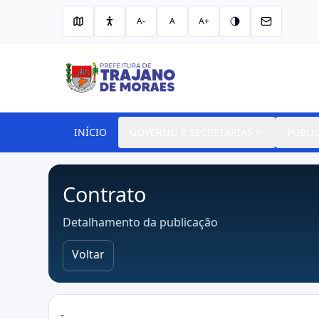
A-
A
A+
INÍCIO
GOVERNO E SECRETARIAS
PUBLI
Contrato
Detalhamento da publicação
Voltar
-