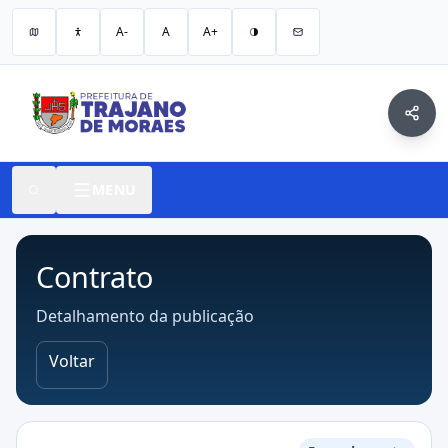
A-
A
A+
MENU
Contrato
Detalhamento da publicação
Voltar