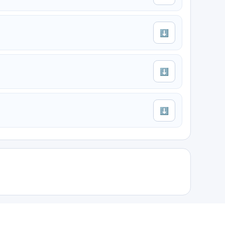
⬇
⬇
⬇