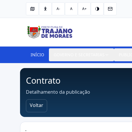
A-
A
A+
INÍCIO
GOVERNO E SECRETARIAS
PUBLI
Contrato
Detalhamento da publicação
Voltar
-