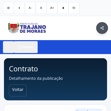
A-
A
A+
MENU
Contrato
Detalhamento da publicação
Voltar