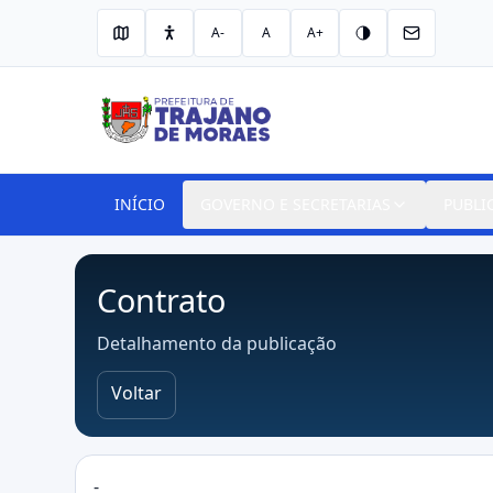
A-
A
A+
INÍCIO
GOVERNO E SECRETARIAS
PUBLI
Contrato
Detalhamento da publicação
Voltar
-