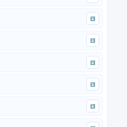
⬇
⬇
⬇
⬇
⬇