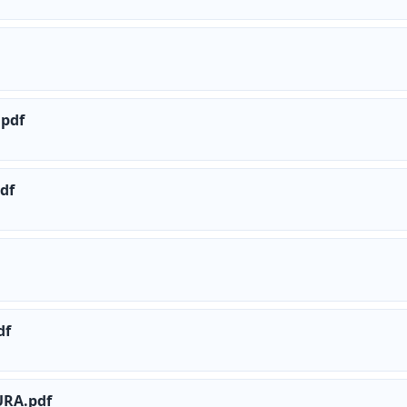
pdf
df
df
URA.pdf