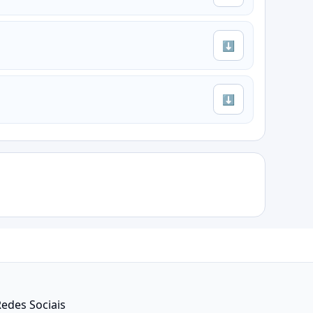
⬇
⬇
edes Sociais