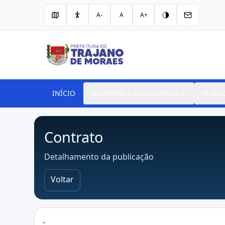
A-
A
A+
INÍCIO
GOVERNO E SECRETARIAS
PUBLI
Contrato
Detalhamento da publicação
Voltar
-