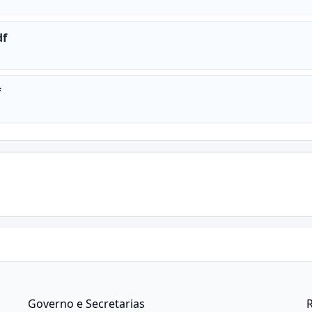
df
f
Governo e Secretarias
R