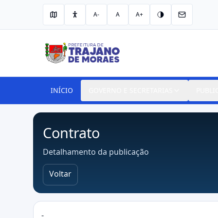
A-
A
A+
INÍCIO
GOVERNO E SECRETARIAS
PUBLI
Contrato
Detalhamento da publicação
Voltar
-