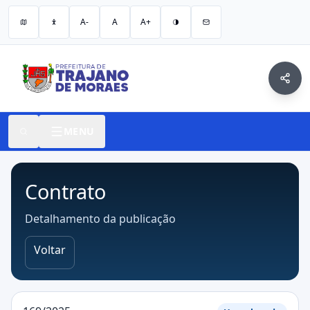
A-
A
A+
MENU
Contrato
Detalhamento da publicação
Voltar