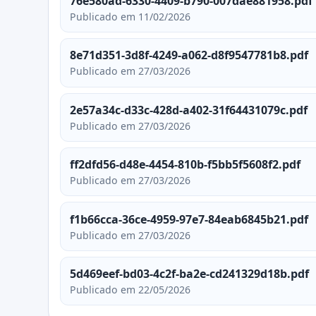
76e580ad-6330-4409-b790-007dae881958.pdf
Publicado em 11/02/2026
8e71d351-3d8f-4249-a062-d8f9547781b8.pdf
Publicado em 27/03/2026
2e57a34c-d33c-428d-a402-31f64431079c.pdf
Publicado em 27/03/2026
ff2dfd56-d48e-4454-810b-f5bb5f5608f2.pdf
Publicado em 27/03/2026
f1b66cca-36ce-4959-97e7-84eab6845b21.pdf
Publicado em 27/03/2026
5d469eef-bd03-4c2f-ba2e-cd241329d18b.pdf
Publicado em 22/05/2026