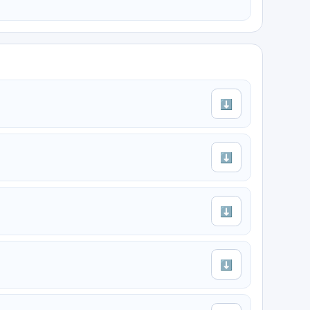
⬇
⬇
⬇
⬇