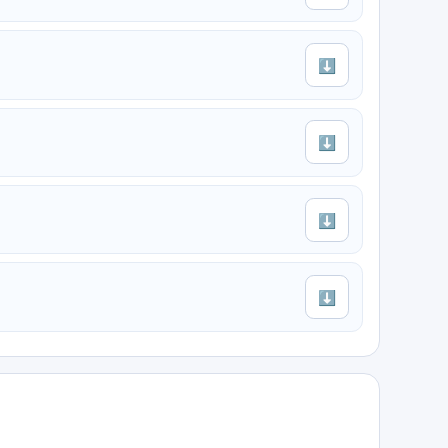
⬇
⬇
⬇
⬇