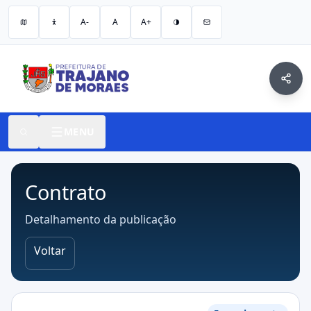
A-
A
A+
MENU
Contrato
Detalhamento da publicação
Voltar