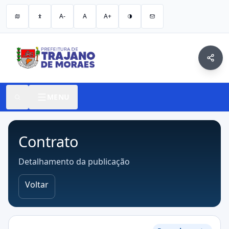
A-
A
A+
MENU
Contrato
Detalhamento da publicação
Voltar