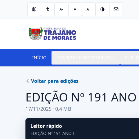
A-
A
A+
INÍCIO
GOVERNO E SECRETARIAS
PUBLI
Voltar para edições
EDIÇÃO Nº 191 ANO 
17/11/2025 · 0,4 MB
Leitor rápido
EDIÇÃO Nº 191 ANO I