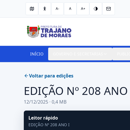
A-
A
A+
INÍCIO
GOVERNO E SECRETARIAS
PUBLI
Voltar para edições
EDIÇÃO Nº 208 ANO 
12/12/2025 · 0,4 MB
Leitor rápido
EDIÇÃO Nº 208 ANO I