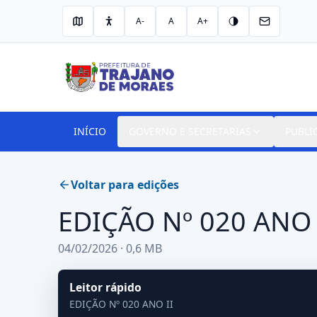
A-
A
A+
INÍCIO
GOVERNO E SECRETARIAS
PUBLI
Voltar para edições
EDIÇÃO Nº 020 ANO 
04/02/2026 · 0,6 MB
Leitor rápido
EDIÇÃO Nº 020 ANO II