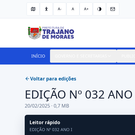
A-
A
A+
INÍCIO
GOVERNO E SECRETARIAS
PUBLI
Voltar para edições
EDIÇÃO Nº 032 ANO 
20/02/2025 · 0,7 MB
Leitor rápido
EDIÇÃO Nº 032 ANO I