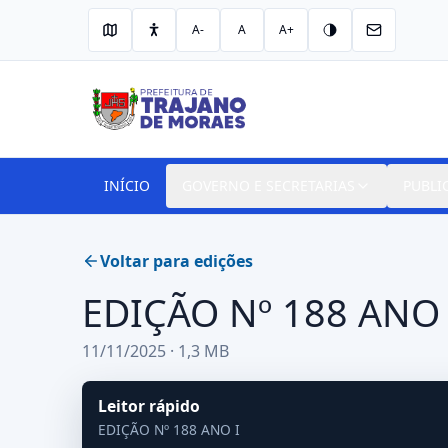
A-
A
A+
INÍCIO
GOVERNO E SECRETARIAS
PUBLI
Voltar para edições
EDIÇÃO Nº 188 ANO 
11/11/2025 · 1,3 MB
Leitor rápido
EDIÇÃO Nº 188 ANO I