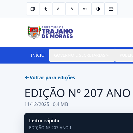
A-
A
A+
INÍCIO
GOVERNO E SECRETARIAS
PUBLI
Voltar para edições
EDIÇÃO Nº 207 ANO 
11/12/2025 · 0,4 MB
Leitor rápido
EDIÇÃO Nº 207 ANO I