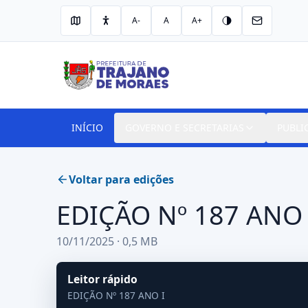
A-
A
A+
INÍCIO
GOVERNO E SECRETARIAS
PUBLI
Voltar para edições
EDIÇÃO Nº 187 ANO 
10/11/2025 · 0,5 MB
Leitor rápido
EDIÇÃO Nº 187 ANO I