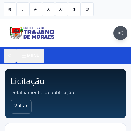
A-
A
A+
MENU
Licitação
Detalhamento da publicação
Voltar