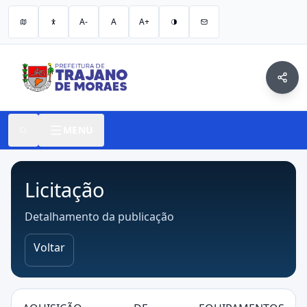
A-
A
A+
MENU
Licitação
Detalhamento da publicação
Voltar