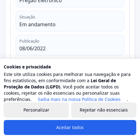
Pregão Eletrônico
Situação
Em andamento
Publicação
08/06/2022
Abertura
Cookies e privacidade
22/06/2022
Este site utiliza cookies para melhorar sua navegação e para
fins estatísticos, em conformidade com a
Lei Geral de
Proteção de Dados (LGPD)
. Você pode aceitar todos os
Valor estimado
cookies, rejeitar os não essenciais ou personalizar suas
R$ 0,00
preferências.
Saiba mais na nossa Política de Cookies
.
Personalizar
Rejeitar não essenciais
Valor homologado
-
Aceitar todos
Objeto