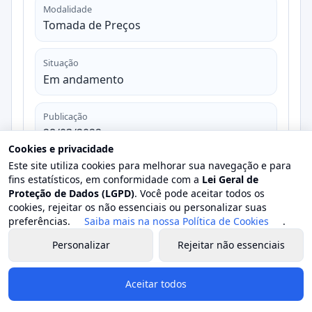
Modalidade
Tomada de Preços
Situação
Em andamento
Publicação
28/03/2022
Cookies e privacidade
Este site utiliza cookies para melhorar sua navegação e para
Abertura
fins estatísticos, em conformidade com a
Lei Geral de
11/04/2022
Proteção de Dados (LGPD)
. Você pode aceitar todos os
cookies, rejeitar os não essenciais ou personalizar suas
preferências.
Saiba mais na nossa Política de Cookies
.
Valor estimado
R$ 0,00
Personalizar
Rejeitar não essenciais
Valor homologado
Aceitar todos
-