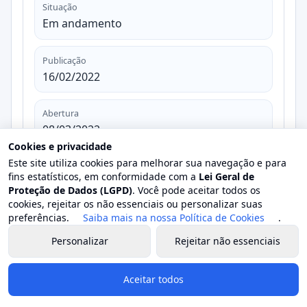
Situação
Em andamento
Publicação
16/02/2022
Abertura
08/03/2022
Cookies e privacidade
Este site utiliza cookies para melhorar sua navegação e para
Valor estimado
fins estatísticos, em conformidade com a
Lei Geral de
R$ 0,00
Proteção de Dados (LGPD)
. Você pode aceitar todos os
cookies, rejeitar os não essenciais ou personalizar suas
preferências.
Saiba mais na nossa Política de Cookies
.
Valor homologado
-
Personalizar
Rejeitar não essenciais
Objeto
Aceitar todos
aquisição futura e eventual de
medicamentos da Farmácia Básica para