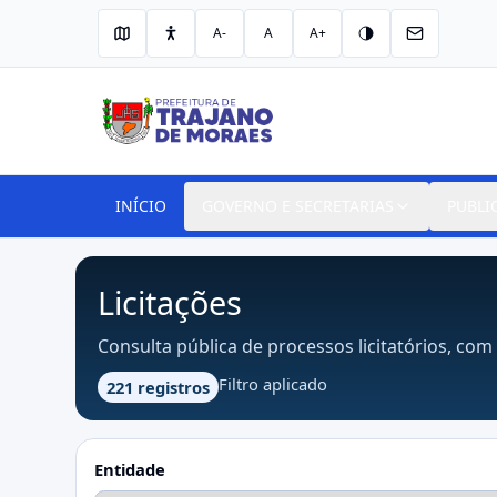
A-
A
A+
INÍCIO
GOVERNO E SECRETARIAS
PUBLI
Licitações
Consulta pública de processos licitatórios, com 
Filtro aplicado
221 registros
Entidade