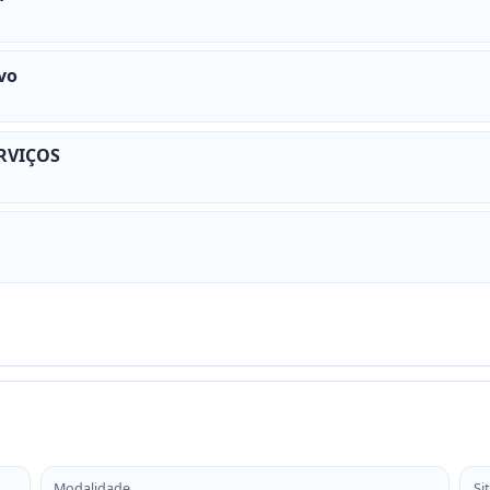
vo
RVIÇOS
Modalidade
Si