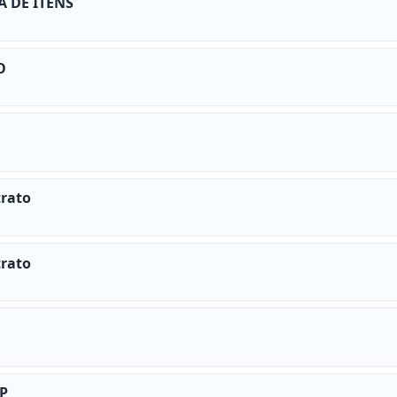
A DE ITENS
O
trato
trato
PP