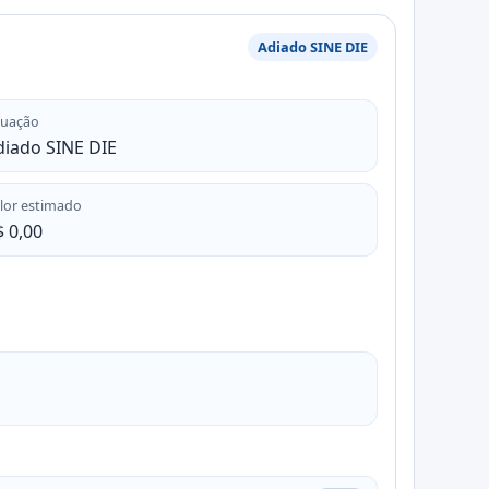
Adiado SINE DIE
tuação
diado SINE DIE
lor estimado
 0,00