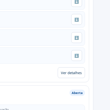
⬇
⬇
⬇
⬇
Ver detalhes
Aberta
tuação