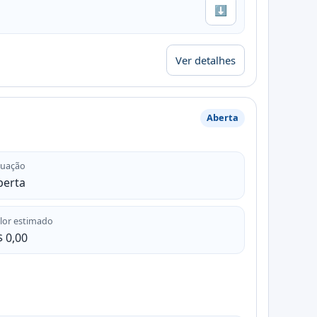
⬇
Ver detalhes
Aberta
tuação
berta
lor estimado
 0,00