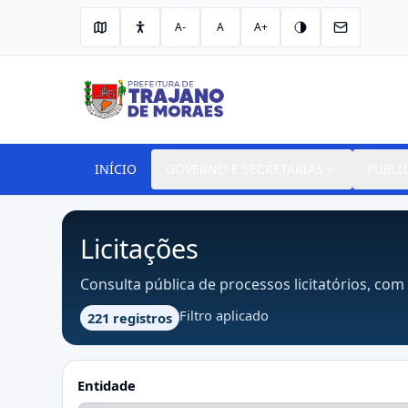
A-
A
A+
INÍCIO
GOVERNO E SECRETARIAS
PUBLI
Licitações
Consulta pública de processos licitatórios, com 
Filtro aplicado
221 registros
Entidade