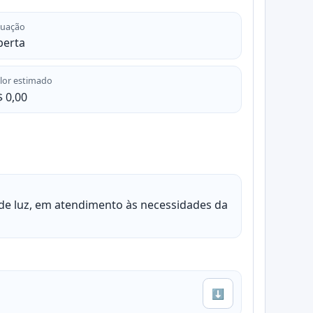
tuação
berta
lor estimado
 0,00
de luz, em atendimento às necessidades da
⬇