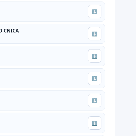
⬇
O CNICA
⬇
⬇
⬇
⬇
⬇