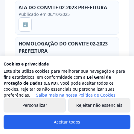
ATA DO CONVITE 02-2023 PREFEITURA
Publicado em 06/10/2025
⬇
HOMOLOGAÇÃO DO CONVITE 02-2023
PREFEITURA
Publicado em 06/10/2025
Cookies e privacidade
⬇
Este site utiliza cookies para melhorar sua navegação e para
fins estatísticos, em conformidade com a
Lei Geral de
Proteção de Dados (LGPD)
. Você pode aceitar todos os
CONTRATO 90-2023 PREFEITURA
cookies, rejeitar os não essenciais ou personalizar suas
⬇
Publicado em 06/10/2025
preferências.
Saiba mais na nossa Política de Cookies
.
Personalizar
Rejeitar não essenciais
CONTRATO 91-2023 PREFEITURA
⬇
Publicado em 06/10/2025
Aceitar todos
CONTRATO 92-2023 PREFEITURA