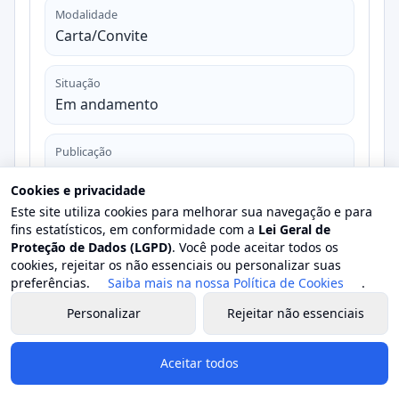
Modalidade
Carta/Convite
Situação
Em andamento
Publicação
21/12/2022
Cookies e privacidade
Este site utiliza cookies para melhorar sua navegação e para
Abertura
fins estatísticos, em conformidade com a
Lei Geral de
29/12/2022
Proteção de Dados (LGPD)
. Você pode aceitar todos os
cookies, rejeitar os não essenciais ou personalizar suas
preferências.
Saiba mais na nossa Política de Cookies
.
Valor estimado
R$ 0,00
Personalizar
Rejeitar não essenciais
Valor homologado
Aceitar todos
-