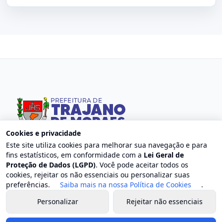
Cookies e privacidade
Este site utiliza cookies para melhorar sua navegação e para
fins estatísticos, em conformidade com a
Lei Geral de
Contato
Proteção de Dados (LGPD)
. Você pode aceitar todos os
cookies, rejeitar os não essenciais ou personalizar suas
Endereço: Centro, Trajano de Moraes - RJ
preferências.
Saiba mais na nossa Política de Cookies
.
E-mail: contato@trajanodemoraes.rj.gov.br
Personalizar
Rejeitar não essenciais
Atendimento: Segunda a sexta-feira, das 8h às 17h