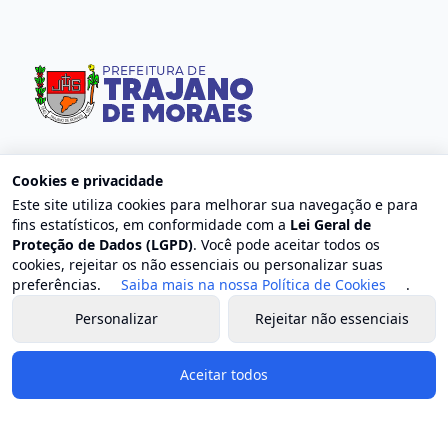
Cookies e privacidade
Contato
Este site utiliza cookies para melhorar sua navegação e para
Endereço: Centro, Trajano de Moraes - RJ
fins estatísticos, em conformidade com a
Lei Geral de
Proteção de Dados (LGPD)
. Você pode aceitar todos os
E-mail: contato@trajanodemoraes.rj.gov.br
cookies, rejeitar os não essenciais ou personalizar suas
Atendimento: Segunda a sexta-feira, das 8h às 17h
preferências.
Saiba mais na nossa Política de Cookies
.
Personalizar
Rejeitar não essenciais
Governo e Secretarias
Prefeito
Aceitar todos
Vice-prefeito
Estrutura organizacional