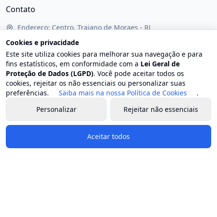
Contato
Endereço: Centro, Trajano de Moraes - RJ
E-mail: contato@trajanodemoraes.rj.gov.br
Cookies e privacidade
Este site utiliza cookies para melhorar sua navegação e para
Atendimento: Segunda a sexta-feira, das 8h às 17h
fins estatísticos, em conformidade com a
Lei Geral de
Proteção de Dados (LGPD)
. Você pode aceitar todos os
Governo e Secretarias
cookies, rejeitar os não essenciais ou personalizar suas
preferências.
Saiba mais na nossa Política de Cookies
.
Prefeito
Personalizar
Rejeitar não essenciais
Vice-prefeito
Estrutura organizacional
Aceitar todos
Chefia de gabinete
Secretaria geral de governo
Procuradoria geral do município
Controladoria geral do município
Secretaria municipal de administração e reestruturação
Secretaria municipal de agricultura