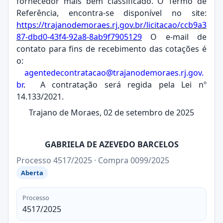
fornecedor mais bem classificado. O Termo de
Referência, encontra-se disponível no
site:
https://trajanodemoraes.rj.gov.br/licitacao/ccb9a3
87-dbd0-43f4-92a8-8ab9f7905129
O e-mail de
contato para fins de recebimento das cotações é
o:
agentedecontratacao@trajanodemoraes.rj.gov.
br
.
A contratação será regida pela Lei nº
14.133/2021.
Trajano de Moraes, 02 de setembro de 2025
GABRIELA DE AZEVEDO BARCELOS
Processo 4517/2025 · Compra 0099/2025
Aberta
Processo
4517/2025