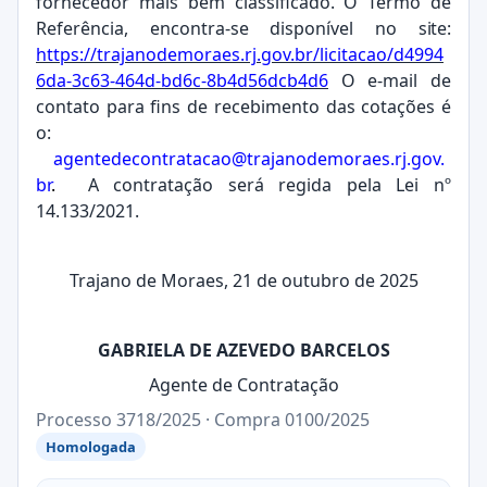
fornecedor mais bem classificado. O Termo de
Referência, encontra-se disponível no
site:
https://trajanodemoraes.rj.gov.br/licitacao/d4994
6da-3c63-464d-bd6c-8b4d56dcb4d6
O e-mail de
contato para fins de recebimento das cotações é
o:
agentedecontratacao@trajanodemoraes.rj.gov.
br
.
A contratação será regida pela Lei nº
14.133/2021.
Trajano de Moraes, 21 de outubro de 2025
GABRIELA DE AZEVEDO BARCELOS
Agente de Contratação
Processo 3718/2025 · Compra 0100/2025
Homologada