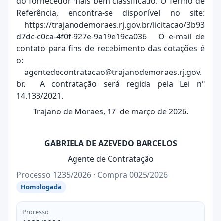
do fornecedor mais bem classificado. O Termo de
Referência, encontra-se disponível no
site:
https://trajanodemoraes.rj.gov.br/licitacao/3b93
d7dc-c0ca-4f0f-927e-9a19e19ca036
O e-mail de
contato para fins de recebimento das cotações é
o:
agentedecontratacao@trajanodemoraes.rj.gov.
br
.
A contratação será regida pela Lei nº
14.133/2021.
Trajano de Moraes, 17 de março de 2026.
GABRIELA DE AZEVEDO BARCELOS
Agente de Contratação
Processo 1235/2026 · Compra 0025/2026
Homologada
Processo