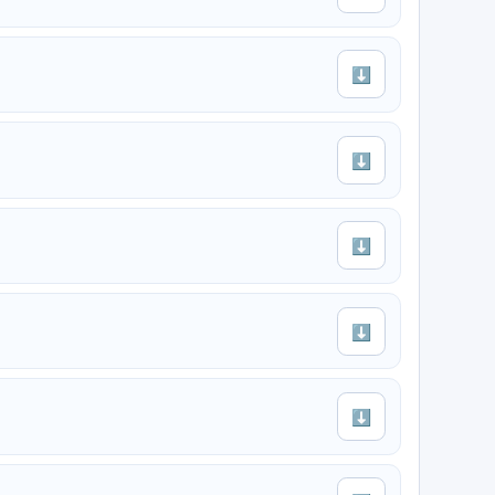
⬇
⬇
⬇
⬇
⬇