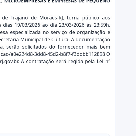
AL, MICROEMPRESAS E EMPRESAS DE PEQUENO
 de Trajano de Moraes-RJ, torna público aos
s dias 19/03/2026 ao dia 23/03/2026 às 23:59h,
esa especializada no serviço de organização e
ecretaria Municipal de Cultura. A documentação
ica, serão solicitados do fornecedor mais bem
citacao/a0e224d8-3dd8-45d2-b8f7-f3ddbb112898
O
j.gov.br
.
A contratação será regida pela Lei nº