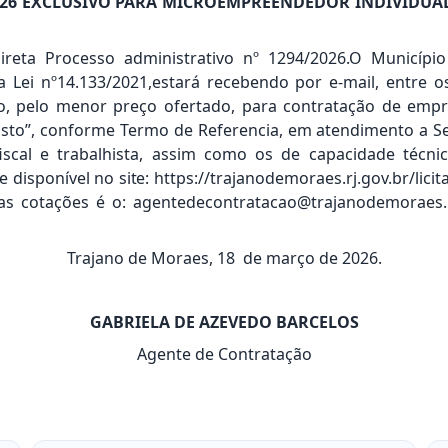
/2026 EXCLUSIVO PARA MICROEMPREENDEDOR INDIVIDU
ireta Processo administrativo nº 1294/2026.O Município
da Lei nº14.133/2021,estará recebendo por e-mail, entre o
ão, pelo menor preço ofertado, para contratação de empr
risto”, conforme Termo de Referencia, em atendimento a S
e fiscal e trabalhista, assim como os de capacidade técn
se disponível no
site:
https://trajanodemoraes.rj.gov.br/li
das cotações é o:
agentedecontratacao@trajanodemoraes.r
Trajano de Moraes, 18 de março de 2026.
GABRIELA DE AZEVEDO BARCELOS
Agente de Contratação