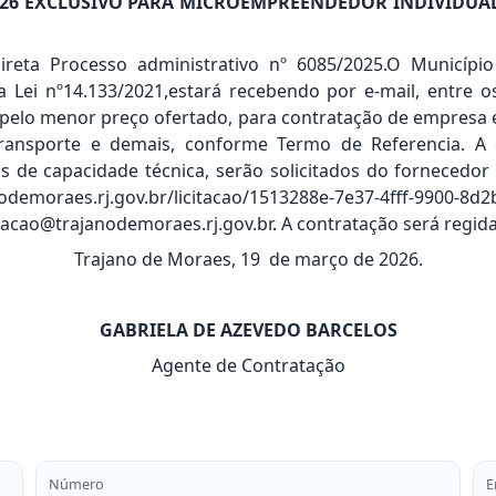
/2026 EXCLUSIVO PARA MICROEMPREENDEDOR INDIVIDU
ireta Processo administrativo nº 6085/2025.O Município
da Lei nº14.133/2021,estará recebendo por e-mail, entre o
, pelo menor preço ofertado, para contratação de empresa e
ransporte e demais, conforme Termo de Referencia. A do
os de capacidade técnica, serão solicitados do fornecedo
nodemoraes.rj.gov.br/licitacao/1513288e-7e37-4fff-9900-8d
acao@trajanodemoraes.rj.gov.br
.
A contratação será regida 
Trajano de Moraes, 19 de março de 2026.
GABRIELA DE AZEVEDO BARCELOS
Agente de Contratação
Número
E