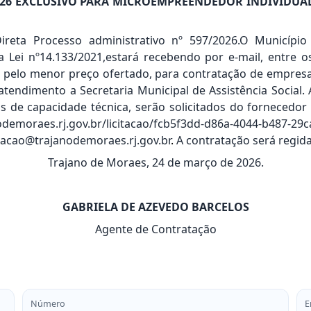
/2026 EXCLUSIVO PARA MICROEMPREENDEDOR INDIVIDU
ireta Processo administrativo nº 597/2026.O Município
da Lei nº14.133/2021,estará recebendo por e-mail, entre o
o, pelo menor preço ofertado, para contratação de empresa
tendimento a Secretaria Municipal de Assistência Social. 
os de capacidade técnica, serão solicitados do fornecedo
nodemoraes.rj.gov.br/licitacao/fcb5f3dd-d86a-4044-b487-2
acao@trajanodemoraes.rj.gov.br
.
A contratação será regida 
Trajano de Moraes, 24 de março de 2026.
GABRIELA DE AZEVEDO BARCELOS
Agente de Contratação
Número
E