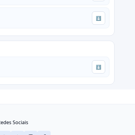
⬇
⬇
edes Sociais