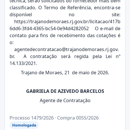
técnica, serão solicitados do fornecedor mais bem
classificado. O Termo de Referência, encontra-se
disponível no
site:
https://trajanodemoraes.rj.gov.br/licitacao/417b
6dd6-3fd4-4365-bc54-0e94d4282052
O e-mail de
contato para fins de recebimento das cotações é
o:
agentedecontratacao@trajanodemoraes.rj.gov.
br
.
A contratação será regida pela Lei nº
14.133/2021.
Trajano de Moraes, 21 de maio de 2026.
GABRIELA DE AZEVEDO BARCELOS
Agente de Contratação
Processo 1479/2026 · Compra 0055/2026
Homologada