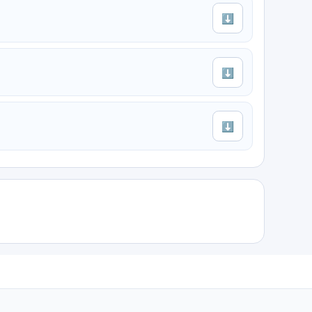
⬇
⬇
⬇