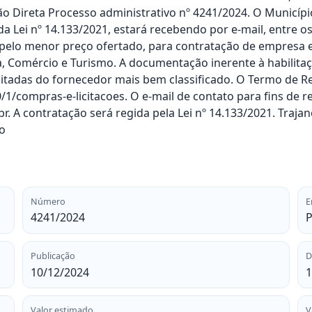
 Direta Processo administrativo nº 4241/2024. O Município
º da Lei nº 14.133/2021, estará recebendo por e-mail, entre o
, pelo menor preço ofertado, para contratação de empresa 
, Comércio e Turismo. A documentação inerente à habilitação 
itadas do fornecedor mais bem classificado. O Termo de Ref
0/1/compras-e-licitacoes. O e-mail de contato para fins de 
 A contratação será regida pela Lei nº 14.133/2021. Traja
o
Número
E
4241/2024
P
Publicação
D
10/12/2024
1
Valor estimado
V