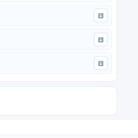
⬇
⬇
⬇